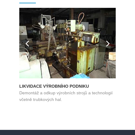
LIKVIDACE VÝROBNÍHO PODNIKU
LIKVI
Demontáž a odkup výrobních strojů a technologií
Demont
včetně trubkových hal.
včetně