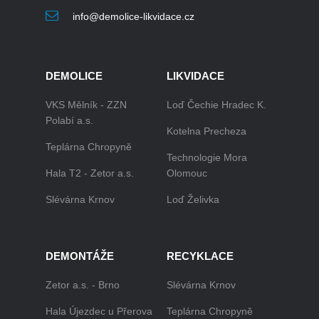
info@demolice-likvidace.cz
DEMOLICE
LIKVIDACE
VKS Mělník - ZZN
Loď Čechie Hradec K.
Polabí a.s.
Kotelna Precheza
Teplárna Chropyně
Technologie Mora
Hala T2 - Zetor a.s.
Olomouc
Slévárna Krnov
Loď Želivka
DEMONTÁŽE
RECYKLACE
Zetor a.s. - Brno
Slévárna Krnov
Hala Újezdec u Přerova
Teplárna Chropyně