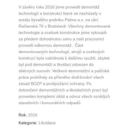
V závěru roku 2016 jsme provedli demontáž
technologií a konstrukcí které se nacházely v
areálu bývalého podniku Palma a.s. na ulici
Račianská 76 v Bratislavě. Všechny demontované
technologie a ocelové konstrukce jsme vykoupili
za předem dohodnutou cenu a naši pracovníci
provedli odbornou demontáž . Část
demontovaných technologií, strojů a ocelových
konstrucí byla nabídnuta k dalšímu využití, zbytek
byl pod demontáži a likvidaci odvezen do
sběrných surovin. Veškeré demontážní a paličské
práce probíhaly za přísného dodržování všech
zásad BOZP a protipožární ochrany. Po
dokončení demontážních a likvidačních prací byl
proveden kompletní úklid a odvoz všech vzniklých
stavebních i komunálních odpadů.
Rok:
2016
Kategorie:
Likvidace