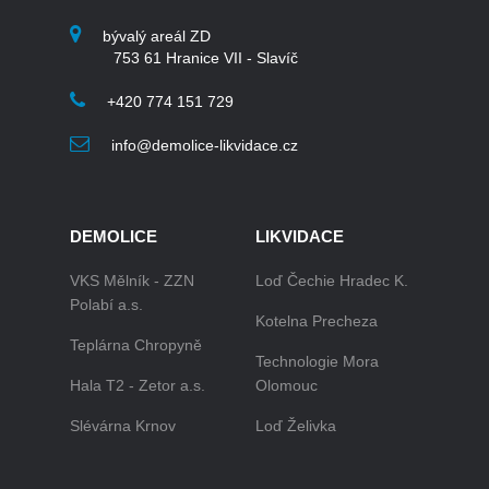
bývalý areál ZD
753 61 Hranice VII - Slavíč
+420 774 151 729
info@demolice-likvidace.cz
DEMOLICE
LIKVIDACE
VKS Mělník - ZZN
Loď Čechie Hradec K.
Polabí a.s.
Kotelna Precheza
Teplárna Chropyně
Technologie Mora
Hala T2 - Zetor a.s.
Olomouc
Slévárna Krnov
Loď Želivka