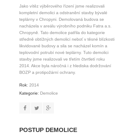
Jako vítěz výběrového řízení jsme realizovali
kompletní demolici a odstranění stavby bývalé
teplárny v Chropyni. Demolovaná budova se
nacházela v areálu výrobního podniku Fatra a.s.
Chropyně. Tato demolice patřila do kategorie
středně obtížných demolicí neboť v těsné blízkosti
likvidované budovy a sila se nacházel komín a
teplovodní potrubí nové teplárny. Tuto demolici
stavby jsme realizovali ve třetím čtvrtletí roku
2014. Akce byla náročná i z hlediska dodržování
BOZP a protipožární ochrany.
Rok:
2014
Kategorie:
Demolice
POSTUP DEMOLICE