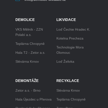
DEMOLICE
LIKVIDACE
VKS Mělník - ZZN
Loď Čechie Hradec K.
Polabí a.s.
Kotelna Precheza
Teplárna Chropyně
Technologie Mora
Hala T2 - Zetor a.s.
Olomouc
Slévárna Krnov
Loď Želivka
DEMONTÁŽE
RECYKLACE
Zetor a.s. - Brno
Slévárna Krnov
Hala Újezdec u Přerova
Teplárna Chropyně