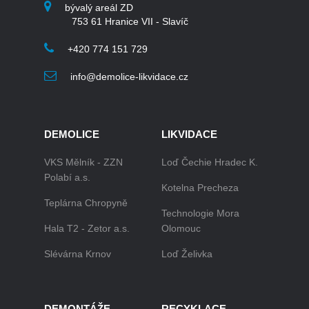
bývalý areál ZD
753 61 Hranice VII - Slavíč
+420 774 151 729
info@demolice-likvidace.cz
DEMOLICE
LIKVIDACE
VKS Mělník - ZZN
Loď Čechie Hradec K.
Polabí a.s.
Kotelna Precheza
Teplárna Chropyně
Technologie Mora
Hala T2 - Zetor a.s.
Olomouc
Slévárna Krnov
Loď Želivka
DEMONTÁŽE
RECYKLACE