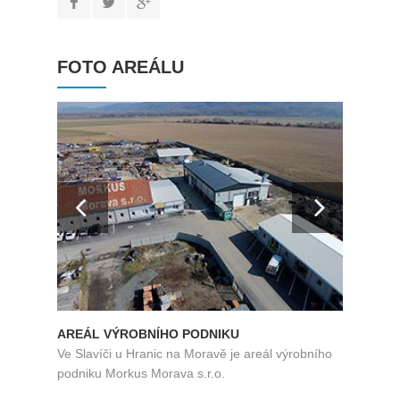
FOTO AREÁLU
AREÁL VÝROBNÍHO PODNIKU
AREÁ
Ve Slavíči u Hranic na Moravě je areál výrobního
Ve Sla
podniku Morkus Morava s.r.o.
podnik